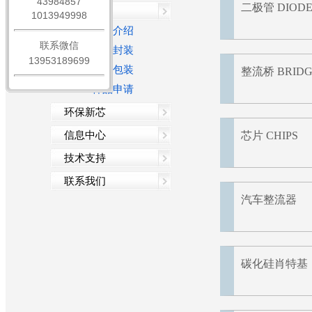
43984857
二极管 DIOD
公司简介
产品中心
1013949998
公司架构
产品介绍
联系微信
资质荣誉
产品封装
13953189699
体系及产品认证
产品包装
整流桥 BRIDG
样品申请
环保新芯
环保证书
信息中心
芯片 CHIPS
环保法规
企业动态
技术支持
环保信息
人才招聘
联系我们
行业资讯
汽车整流器
碳化硅肖特基