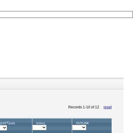
Records
1
-
10
of
12
reset
R@25℃(uA)
trr(ns)
OUTLINE