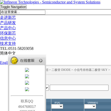
Toggle Navigation
走进新芯
产品研发
产品中心
环保新芯
信息中心
技术支持
TEL:0531-58203058
简体中文
English
HOME
>
产品中心
>
产品介绍
>
二极管 DIODE
>
小信号肖特基二极管 SKY
>
联系QQ
IF(A)
VRRM(V)
Part No.(Unit)
464768017