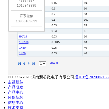
43984857
BAT46
0.15
100
1013949998
BAT43
0.2
30
BAT42
0.2
30
联系微信
BAT41
0.1
100
13953189699
BAT45
0.03
15
BAT29
0.03
5
BAT19
0.03
10
1SS106
0.0045
10
1N60P
0.05
40
1N60
0.03
40
view all
© 1999 - 2020 济南新芯微电子有限公司,
鲁ICP备2020047185
走进新芯
产品研发
产品中心
环保新芯
信息中心
技术支持